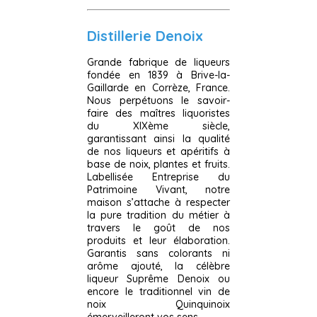
Distillerie Denoix
Grande fabrique de liqueurs
fondée en 1839 à Brive-la-
Gaillarde en Corrèze, France.
Nous perpétuons le savoir-
faire des maîtres liquoristes
du XIXème siècle,
garantissant ainsi la qualité
de nos liqueurs et apéritifs à
base de noix, plantes et fruits.
Labellisée Entreprise du
Patrimoine Vivant, notre
maison s’attache à respecter
la pure tradition du métier à
travers le goût de nos
produits et leur élaboration.
Garantis sans colorants ni
arôme ajouté, la célèbre
liqueur Suprême Denoix ou
encore le traditionnel vin de
noix Quinquinoix
émerveilleront vos sens.