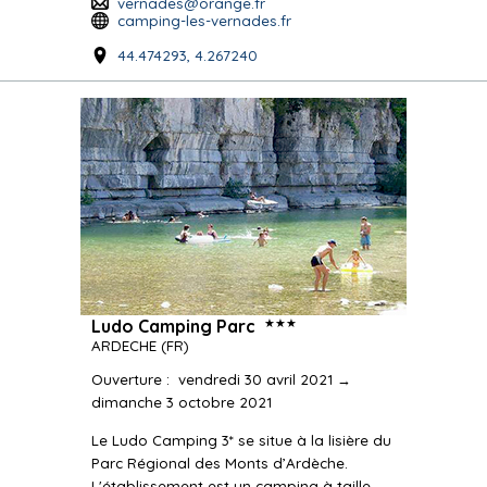
vernades@orange.fr
camping-les-vernades.fr
44.474293, 4.267240
★★★
Ludo Camping Parc
ARDECHE
(FR)
Ouverture
:
vendredi 30 avril 2021 →
dimanche 3 octobre 2021
Le Ludo Camping 3* se situe à la lisière du
Parc Régional des Monts d’Ardèche.
L'établissement est un camping à taille