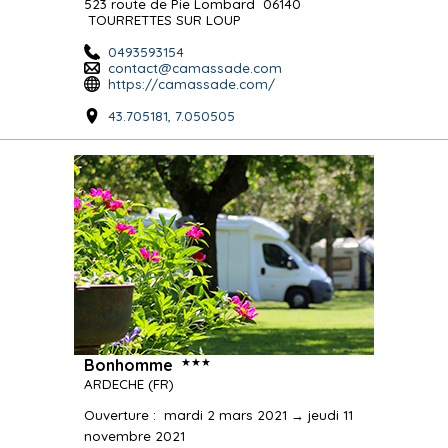
523 route de Pie Lombard
06140
TOURRETTES SUR LOUP
0493593154
contact@camassade.com
https://camassade.com/
43.705181, 7.050505
★★★
Bonhomme
ARDECHE
(FR)
Ouverture
:
mardi 2 mars 2021 → jeudi 11
novembre 2021