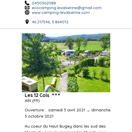
0450562088
ecocamping.levalserine@gmail.com
www.camping-levalserine.com
46.217546, 5.864012
★★★
Les 12 Cols
AIN
(FR)
Ouverture
:
samedi 3 avril 2021 → dimanche
3 octobre 2021
Au coeur du Haut Bugey dans les sud des