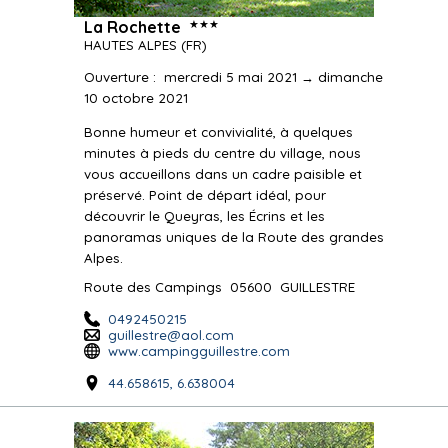
★★★
La Rochette
HAUTES ALPES
(FR)
Ouverture
:
mercredi 5 mai 2021 → dimanche
10 octobre 2021
Bonne humeur et convivialité, à quelques
minutes à pieds du centre du village, nous
vous accueillons dans un cadre paisible et
préservé. Point de départ idéal, pour
découvrir le Queyras, les Écrins et les
panoramas uniques de la Route des grandes
Alpes.
Route des Campings
05600
GUILLESTRE
0492450215
guillestre@aol.com
www.campingguillestre.com
44.658615, 6.638004