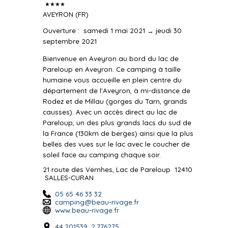
★★★★
AVEYRON
(FR)
Ouverture
:
samedi 1 mai 2021 → jeudi 30
septembre 2021
Bienvenue en Aveyron au bord du lac de
Pareloup en Aveyron. Ce camping à taille
humaine vous accueille en plein centre du
département de l'Aveyron, à mi-distance de
Rodez et de Millau (gorges du Tarn, grands
causses). Avec un accès direct au lac de
Pareloup, un des plus grands lacs du sud de
la France (130km de berges) ainsi que la plus
belles des vues sur le lac avec le coucher de
soleil face au camping chaque soir.
21 route des Vernhes, Lac de Pareloup
12410
SALLES-CURAN
05 65 46 33 32
camping@beau-rivage.fr
www.beau-rivage.fr
44.201539, 2.776275