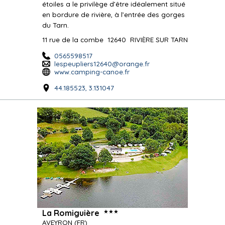
étoiles a le privilège d’être idéalement situé
en bordure de rivière, à l’entrée des gorges
du Tarn.
11 rue de la combe
12640
RIVIÈRE SUR TARN
0565598517
lespeupliers12640@orange.fr
www.camping-canoe.fr
44.185523, 3.131047
★★★
La Romiguière
AVEYRON
(FR)