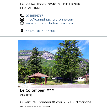
lieu dit les illards
01140
ST DIDIER SUR
CHALARONNE
0768591767
info@campingchalaronne.com
www.campingchalaronne.com
46.175878, 4.814608
★★★
Le Colombier
AIN
(FR)
Ouverture
:
samedi 10 avril 2021 → dimanche