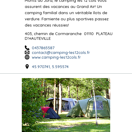
Monts du Jura, le camping les 12 cols vous
assurent des vacances au Grand Air! Un
camping familial dans un véritable îlots de
verdure. Farniente ou plus sportives passez
des vacances réussies!
403, chemin de Cormaranche
01110
PLATEAU
D'HAUTEVILLE
0437865587
contact@camping-les12cols.fr
www.camping-les12cols.fr
45.970741, 5.595574