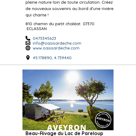
pleine nature loin de toute circulation. Créez
de nouveaux souvenirs au bord d'une rivière
qui chante !
810 chemin du petit chaléat
07370
ECLASSAN
0475345623
info@oasisardeche.com
www.oasisardeche.com
45.178890, 4.739440
Beau-Rivage du Lac de Pareloup