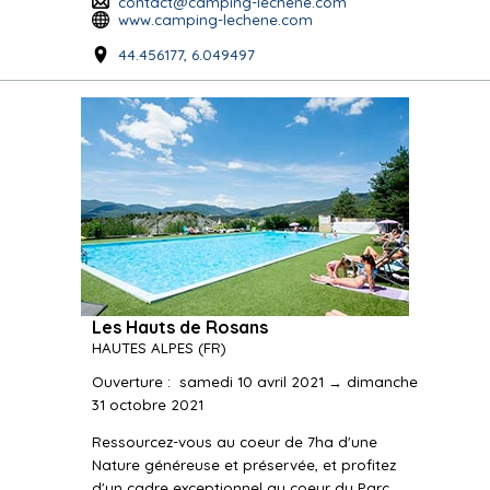
contact@camping-lechene.com
www.camping-lechene.com
44.456177, 6.049497
Les Hauts de Rosans
HAUTES ALPES
(FR)
Ouverture
:
samedi 10 avril 2021 → dimanche
31 octobre 2021
Ressourcez-vous au coeur de 7ha d'une
Nature généreuse et préservée, et profitez
d'un cadre exceptionnel au coeur du Parc